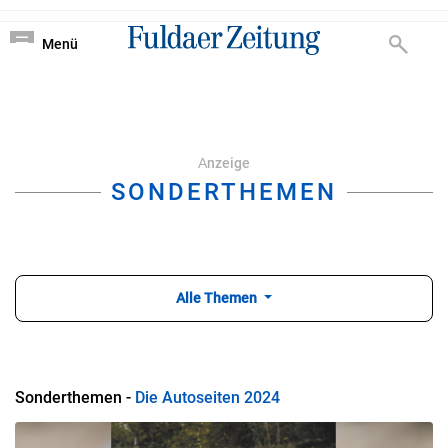
Nachrichten von Ful
?
zu
Menü
IP
Volltextsuche
Suchbegriff:
Аnzeige
SONDERTHEMEN
Alle Themen
Sonderthemen
Die Autoseiten 2024