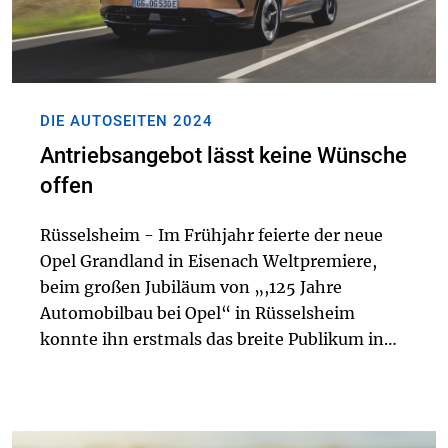
DIE AUTOSEITEN 2024
Antriebsangebot lässt keine Wünsche
offen
Rüsselsheim - Im Frühjahr feierte der neue
Opel Grandland in Eisenach Weltpremiere,
beim großen Jubiläum von „,125 Jahre
Automobilbau bei Opel“ in Rüsselsheim
konnte ihn erstmals das breite Publikum in
Augenschein nehmen. Und jetzt ist der neue
Top-SUV made in Germany“ bestellbar - in
gleich drei el...