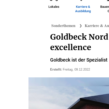
SÜDTHÜRINGEN
Lokales
Karriere &
Bauen
Ausbildung
POLITIK &
WIRTSCHAFT
Sonderthemen
Karriere & Au
KULTUR
Goldbeck Nord 
excellence
REISE
RATGEBER
Goldbeck ist der Spezialis
Ratgeber
WETTER
Erstellt:
Freitag, 09.12.2022
ABO & SERVICE
Abo
ANZEIGEN
&
Service
Anzeigen