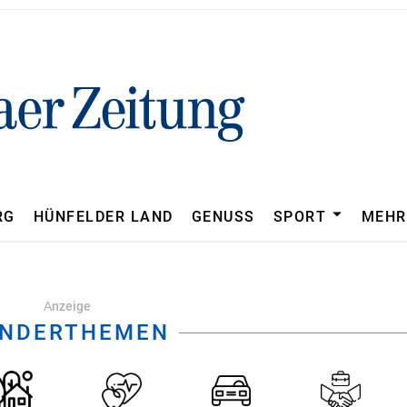
Nachrichten von Fuldaer Ze
Sport
RG
HÜNFELDER LAND
GENUSS
SPORT
MEHR
Аnzeige
NDERTHEMEN