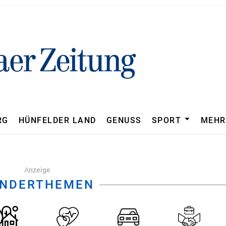
Nachrichten von Fuldaer Ze
Sport
RG
HÜNFELDER LAND
GENUSS
SPORT
MEHR
Аnzeige
NDERTHEMEN