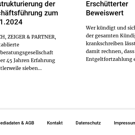
trukturierung der
Erschütterter
häftsführung zum
Beweiswert
1.2024
Wer kündigt und si
der gesamten Kündi
H, ZEIGER & PARTNER,
krankschreiben läss
tablierte
damit rechnen, dass
beratungsgesellschaft
Entgeltfortzahlung e
er 45 Jahren Erfahrung
Dafür muss der Arbe
tlerweile sieben
allerdings Tatsache
rten, gibt einen
vorbringen, die bewe
l in der
Zweifel an der Erkr
äftsführung bekannt. Die
Arbeitnehmers berec
eiphilosophie
Das geht aus einer...
SCH.ERFOLG.ZUKUNFT“
dabei im Mittelpunkt der
heidungen von Udo
ediadaten & AGB
Kontakt
Datenschutz
Impressu
 und Ma...