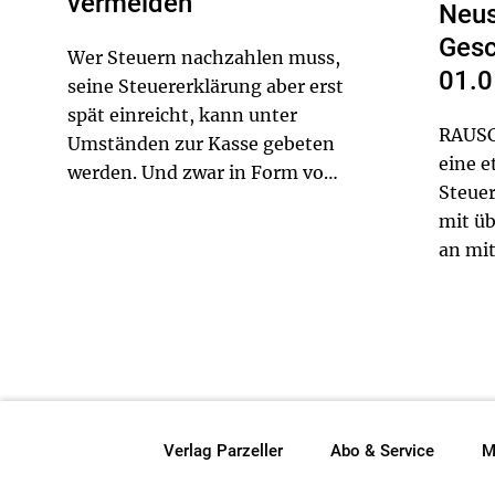
vermeiden
Neus
Gesc
Wer Steuern nachzahlen muss,
01.0
seine Steuererklärung aber erst
spät einreicht, kann unter
RAUSC
Umständen zur Kasse gebeten
eine e
werden. Und zwar in Form von
Steuer
Zinsen, die das Finanzamt
mit üb
verlangen kann.
an mit
Stando
Wechse
Gesch
Kanzl
„MEN
stand 
Entsc
Verlag Parzeller
Abo & Service
M
Zeiger