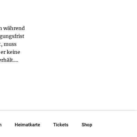
ch während
gungsfrist
t, muss
 er keine
rhält.
itgeber
n
isen, dass
ankung des
htigt sind.
m
Heimatkarte
Tickets
Shop