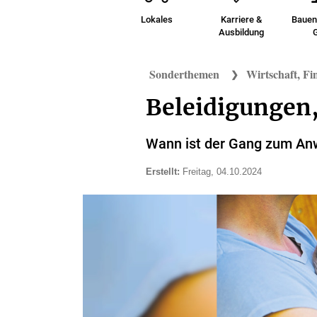
SÜDTHÜRINGEN
Lokales
Karriere &
Bauen
Ausbildung
POLITIK &
WIRTSCHAFT
Sonderthemen
Wirtschaft, F
KULTUR
Beleidigungen,
REISE
Wann ist der Gang zum Anw
RATGEBER
Erstellt:
Freitag, 04.10.2024
Ratgeber
WETTER
ABO & SERVICE
Abo
ANZEIGEN
&
Service
Anzeigen