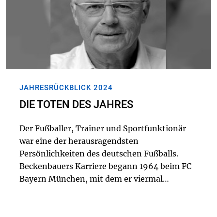
JAHRESRÜCKBLICK 2024
DIE TOTEN DES JAHRES
Der Fußballer, Trainer und Sportfunktionär
war eine der herausragendsten
Persönlichkeiten des deutschen Fußballs.
Beckenbauers Karriere begann 1964 beim FC
Bayern München, mit dem er viermal
Deutscher Meister wurde. Als Chef des
Bewerbungskomitees holte er die WM 2006
nach Deutschland. Er starb am 7...