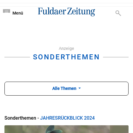
Nachrichten von Ful
?
zu
Menü
IP
Volltextsuche
Suchbegriff:
Аnzeige
SONDERTHEMEN
Alle Themen
Sonderthemen
JAHRESRÜCKBLICK 2024